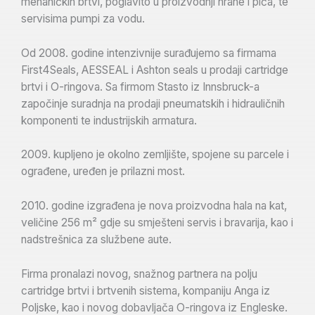
mehaničkih brtvi, poglavito u proizvodnji hrane i pića, te
servisima pumpi za vodu.
Od 2008. godine intenzivnije surađujemo sa firmama
First4Seals, AESSEAL i Ashton seals u prodaji cartridge
brtvi i O-ringova. Sa firmom Stasto iz Innsbruck-a
započinje suradnja na prodaji pneumatskih i hidrauličnih
komponenti te industrijskih armatura.
2009. kupljeno je okolno zemljište, spojene su parcele i
ograđene, uređen je prilazni most.
2010. godine izgrađena je nova proizvodna hala na kat,
veličine 256 m² gdje su smješteni servis i bravarija, kao i
nadstrešnica za službene aute.
Firma pronalazi novog, snažnog partnera na polju
cartridge brtvi i brtvenih sistema, kompaniju Anga iz
Poljske, kao i novog dobavljača O-ringova iz Engleske.