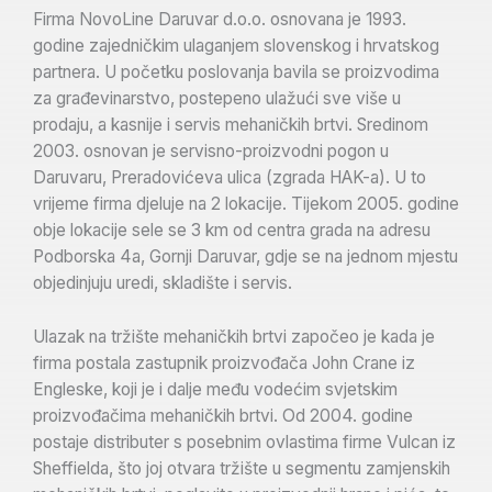
Firma NovoLine Daruvar d.o.o. osnovana je 1993.
godine zajedničkim ulaganjem slovenskog i hrvatskog
partnera. U početku poslovanja bavila se proizvodima
za građevinarstvo, postepeno ulažući sve više u
prodaju, a kasnije i servis mehaničkih brtvi. Sredinom
2003. osnovan je servisno-proizvodni pogon u
Daruvaru, Preradovićeva ulica (zgrada HAK-a). U to
vrijeme firma djeluje na 2 lokacije. Tijekom 2005. godine
obje lokacije sele se 3 km od centra grada na adresu
Podborska 4a, Gornji Daruvar, gdje se na jednom mjestu
objedinjuju uredi, skladište i servis.
Ulazak na tržište mehaničkih brtvi započeo je kada je
firma postala zastupnik proizvođača John Crane iz
Engleske, koji je i dalje među vodećim svjetskim
proizvođačima mehaničkih brtvi. Od 2004. godine
postaje distributer s posebnim ovlastima firme Vulcan iz
Sheffielda, što joj otvara tržište u segmentu zamjenskih