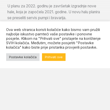
U planu za 2022. godinu je završetak izgradnje nove
hale, koja je započela 2021. godine. U novu halu planira
se preseliti servis pumpi i bravarija.
Firma u 2022. godini ima 18 stalno zaposlenih i prodaje
Ova web stranica koristi kolačiće kako bismo vam pružili
najbolje iskustvo pamteći vaše postavke i ponovne
svoje proizvode, osim u Hrvatskoj, preko ovlaštenih
posjete. Klikom na "Prihvati sve" pristajete na korištenje
distributera i u 11 zemalja: Sjeverna Makedonija, Srbija,
SVIH kolačića. Međutim, možete posjetiti "Postavke
Bosna i Hercegovina, Crna Gora, Slovenija, Austrija,
kolačića" kako biste prije pristanka provjerili postavke.
Češka, Slovačka, Mađarska, Poljska i Grčka. Tome
Postavke kolačića
Prihvati sve
treba pribrojiti i opskrbu brodova u cijelom svijetu.
Suradnja s vodećim proizvođačima