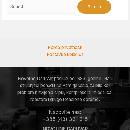
Polica privatnosti
Postavke kolačića
Novoline Daruvar posluje od 1993. godine. Naši
stručnjaci ponudit će vam rješenje za bilo koji
problem brtvljenja crpki, kompresora, mješalica,
reaktora i druge rotacione opreme.
Nazovite nas:
+385 (43) 331 315
NOVOLINE DARUVAR