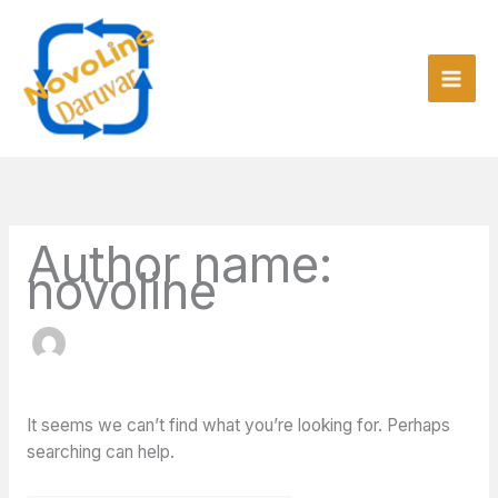
Skip
to
content
Search
for:
Author name:
novoline
It seems we can’t find what you’re looking for. Perhaps
searching can help.